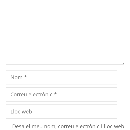
Comentari
Nom
Correu
electrònic
Lloc
web
Desa el meu nom, correu electrònic i lloc web