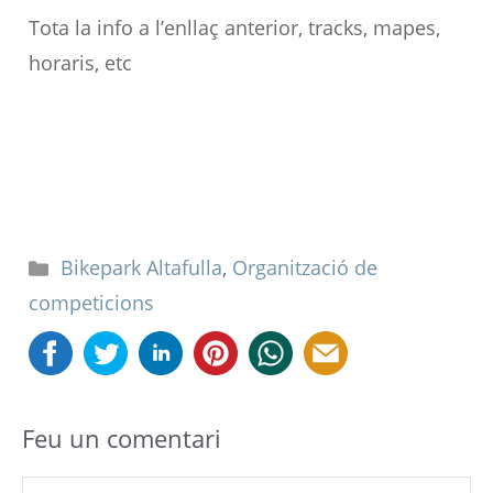
Tota la info a l’enllaç anterior, tracks, mapes,
horaris, etc
Categories
Bikepark Altafulla
,
Organització de
competicions
Feu un comentari