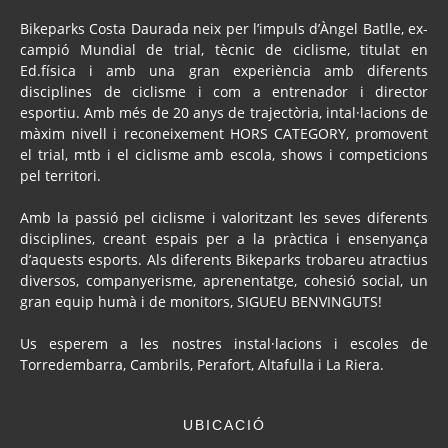
Bikeparks Costa Daurada neix per l’impuls d’Àngel Batlle, ex-
campió Mundial de trial, tècnic de ciclisme, titulat en
Ed.física i amb una gran experiència amb diferents
disciplines de ciclisme i com a entrenador i director
esportiu. Amb més de 20 anys de trajectòria, intal·lacions de
màxim nivell i reconeixement HORS CATEGORY, promovent
el trial, mtb i el ciclisme amb escola, shows i competicions
pel territori.
Amb la passió pel ciclisme i valoritzant les seves diferents
disciplines, creant espais per a la pràctica i ensenyança
d’aquests esports. Als diferents Bikeparks trobareu atractius
diversos, companyerisme, aprenentatge, cohesió social, un
gran equip humà i de monitors, SIGUEU BENVINGUTS!
Us esperem a les nostres instal·lacions i escoles de
Torredembarra, Cambrils, Perafort, Altafulla i La Riera.
UBICACIÓ