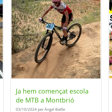
Ja hem començat escola
de MTB a Montbrió
03/10/2024
per
Àngel Batlle