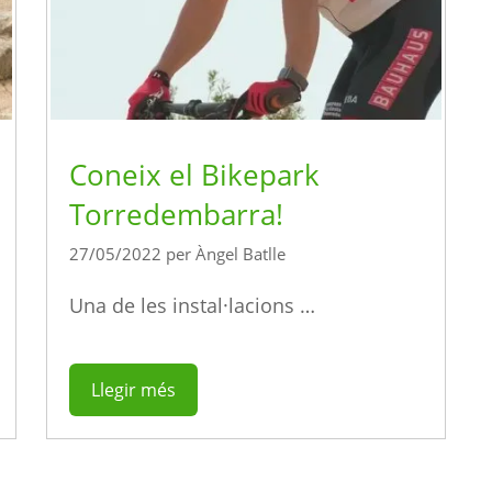
Coneix el Bikepark
Torredembarra!
27/05/2022
per
Àngel Batlle
Una de les instal·lacions …
Llegir més