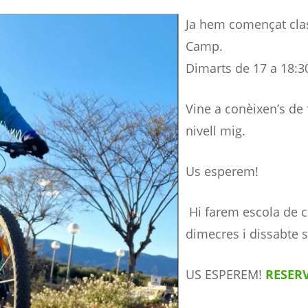
Ja hem començat clas
Camp.
Dimarts de 17 a 18:3
Vine a conèixen’s de f
nivell mig.
Us esperem!
Hi farem escola de c
dimecres i dissabte s
US ESPEREM!
RESER