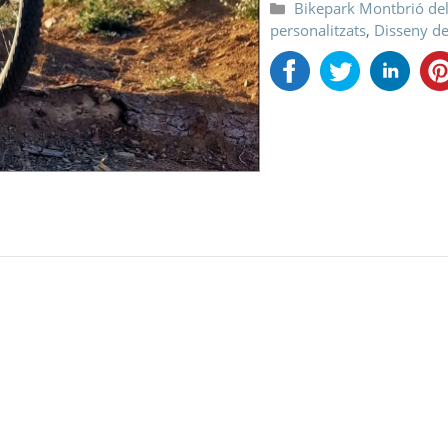
Categories
Bikepark Montbrió de
personalitzats
,
Disseny de