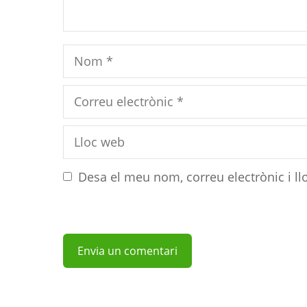
Nom
Correu
electrònic
Lloc
web
Desa el meu nom, correu electrònic i l