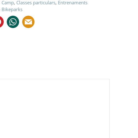
l Camp
,
Classes particulars
,
Entrenaments
 Bikeparks