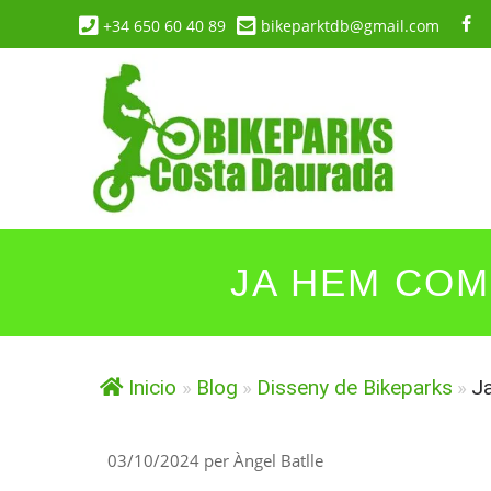
Vés
+34 650 60 40 89
bikeparktdb@gmail.com
al
contingut
JA HEM COM
Inicio
»
Blog
»
Disseny de Bikeparks
»
J
03/10/2024
per
Àngel Batlle