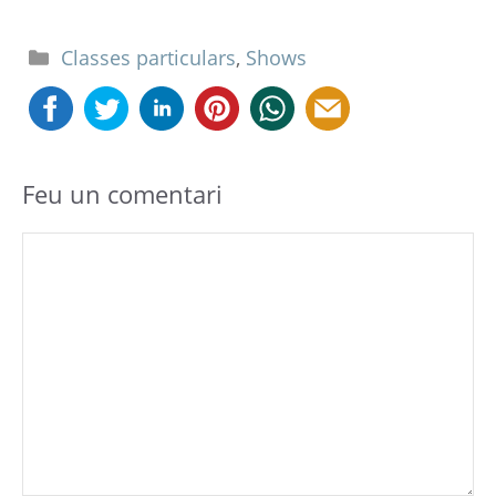
Categories
Classes particulars
,
Shows
Feu un comentari
Comentari