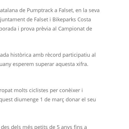
talana de Pumptrack a Falset, en la seva
Ajuntament de Falset i Bikeparks Costa
porada i prova prèvia al Campionat de
nada històrica amb rècord participatiu al
uany esperem superar aquesta xifra.
opat molts ciclistes per conèixer i
r aquest diumenge 1 de març donar el seu
, des dels més petits de 5 anys fins a