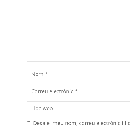
Nom
Correu
electrònic
Lloc
web
Desa el meu nom, correu electrònic i l