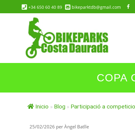
Vés
+34 650 60 40 89
bikeparktdb@gmail.com
al
contingut
COPA 
Inicio
»
Blog
»
Participació a competici
25/02/2026
per
Àngel Batlle