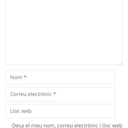
Comentari
Nom
Correu
electrònic
Lloc
web
Desa el meu nom, correu electrònic i lloc web