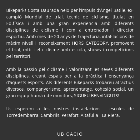
Bikeparks Costa Daurada neix per l’impuls d’Àngel Batlle, ex-
campió Mundial de trial, tècnic de ciclisme, titulat en
Ed.física i amb una gran experiència amb diferents
disciplines de ciclisme i com a entrenador i director
esportiu. Amb més de 20 anys de trajectòria, intal·lacions de
màxim nivell i reconeixement HORS CATEGORY, promovent
el trial, mtb i el ciclisme amb escola, shows i competicions
pel territori.
Amb la passió pel ciclisme i valoritzant les seves diferents
disciplines, creant espais per a la pràctica i ensenyança
d’aquests esports. Als diferents Bikeparks trobareu atractius
diversos, companyerisme, aprenentatge, cohesió social, un
gran equip humà i de monitors, SIGUEU BENVINGUTS!
Us esperem a les nostres instal·lacions i escoles de
Torredembarra, Cambrils, Perafort, Altafulla i La Riera.
UBICACIÓ