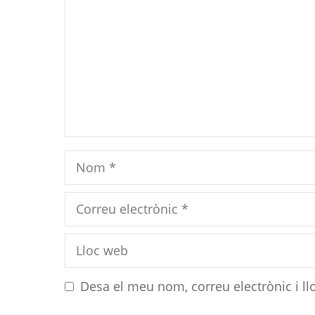
Nom
Correu
electrònic
Lloc
web
Desa el meu nom, correu electrònic i l