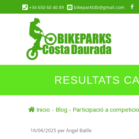
Vés
+34 650 60 40 89
bikeparktdb@gmail.com
al
contingut
RESULTATS CA
Inicio
»
Blog
»
Participació a competici
16/06/2025
per
Àngel Batlle